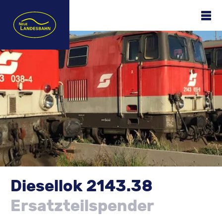
Landesbahn
M
Diesellok 2143.38
Ersatzteilspender