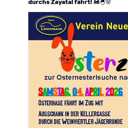
durchs Zayatal fährt!
🚂🐣🌸