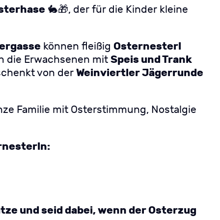
sterhase
🐇🎁, der für die Kinder kleine
lergasse
Osternesterl
können fleißig
Speis und Trank
h die Erwachsenen mit
Weinviertler Jägerrunde
schenkt von der
nze Familie mit Osterstimmung, Nostalgie
rnesterln:
ätze und seid dabei, wenn der Osterzug