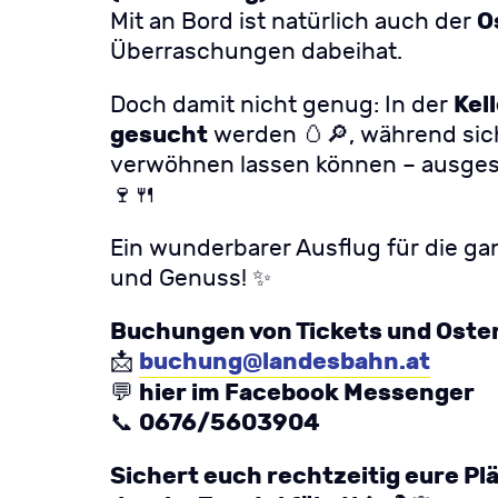
O
Mit an Bord ist natürlich auch der
Überraschungen dabeihat.
Kel
Doch damit nicht genug: In der
gesucht
werden 🥚🔎, während sic
verwöhnen lassen können – ausge
🍷🍴
Ein wunderbarer Ausflug für die ga
und Genuss! ✨
Buchungen von Tickets und Oste
buchung@landesbahn.at
📩
hier im Facebook Messenger
💬
0676/5603904
📞
Sichert euch rechtzeitig eure Pl