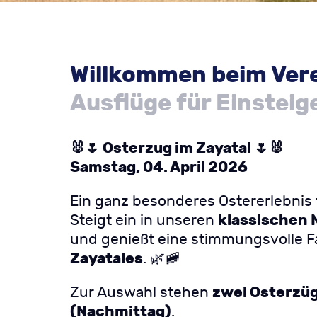
Willkommen beim Ver
Ausflüge für Einsteig
🐰🌷 Osterzug im Zayatal 🌷🐰
Samstag, 04. April 2026
Ein ganz besonderes Ostererlebnis
klassischen 
Steigt ein in unseren
und genießt eine stimmungsvolle Fa
Zayatales
. 🌿🚞
zwei Osterzüg
Zur Auswahl stehen
(Nachmittag)
.